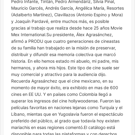
Pedro Infante, Tintán, Pedro Armendáriz, Silvia Pinal,
Mauricio Garcés, Andrés García, Angélica María, Resortes
(Adalberto Martínez), Clavillazos (Antonio Espino y Mora)
y Joaquín Pardavé, entre muchos más, es posible
gracias al trabajo que realiza desde hace 25 años Movie
Mex International.Su presidente, Álex Agrasánchez,
afirmó a PRODU que cuatro generaciones de cineastas
de su familia han trabajado en la misión de preservar,
distribuir y difundir esa memoria colectiva que marcó
historia. En ello hemos estado mi abuelo, mi padre, mis
hermanos, y ahora mis hijos. Este tipo de cine suele ser
muy comercial y atractivo para la audiencia dijo.
Recuerda Agrasánchez que el cine mexicano, en su
momento de mayor éxito, era exhibido en mas de 600
cines en EE UU. Y en países como Colombia llegó a
superar los ingresos del cine hollywoodense. Fueron las
películas favoritas en naciones lejanas como Turquía y el
Líbano, mientas que en Yugoslavia fueron el espectáculo
preferido del público, al grado que todavía hoy existen
mariachis en esas regiones comentó.El catálogo está
disponible para todas las plataformas y con derechos