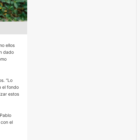
o ellos
an dado
cómo
os. “Lo
 el fondo
izar estos
 Pablo
 con el