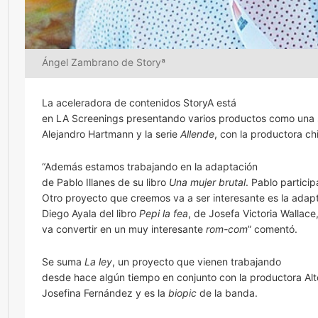
Ángel Zambrano de Storyª
La aceleradora de contenidos StoryA está
en LA Screenings presentando varios productos como una 
Alejandro Hartmann y la serie
Allende
,
con la productora ch
“Además estamos trabajando en la adaptación
de Pablo Illanes de su libro
Una mujer brutal
. Pablo partici
Otro proyecto que creemos va a ser interesante es la adap
Diego Ayala del libro
Pepi la fea
, de Josefa Victoria Wallac
va convertir en un muy interesante
rom-com
” comentó.
Se suma
La ley
,
un proyecto que vienen trabajando
desde hace algún tiempo en conjunto con la productora Al
Josefina Fernández y es la
biopic
de la banda.