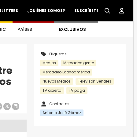
SLETTERS
¿QUIÉNES SOMOS?
SUSCRÍBETE
NIC
PAÍSES
EXCLUSIVOS
Etiquetas
Medios
Mercadeo gente
tre
Mercadeo Latinoamérica
los
Nuevos Medios
Televisón Señales
TV abierta
TV paga
Contactos
Antonio José Gómez