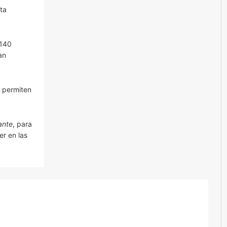
ta
 140
an
d permiten
ante
, para
er en las