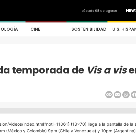
NEW
sábado 08 de agosto
NOLOGÍA
CINE
SOSTENIBILIDAD
U.S. HISPA
nda temporada de
Vis a vis
e
on/videos/index.html?noti=11061} (13×70) llega a la pantalla de la 
 8pm (México y Colombia) 9pm (Chile y Venezuela) y 10pm (Argentina)