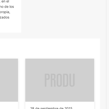
 en el
no de los
propia,
izados
28 de septiembre de 2015