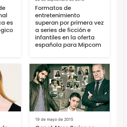
de
Formatos de
nal
entretenimiento
ca es
superan por primera vez
égico
a series de ficción e
infantiles en la oferta
española para Mipcom
19 de mayo de 2015