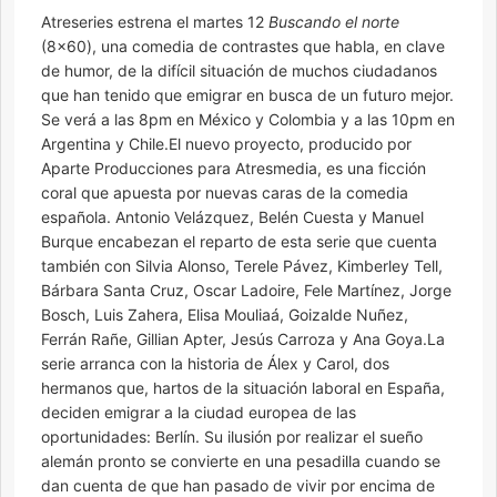
Atreseries estrena el martes 12
Buscando el norte
(8×60), una comedia de contrastes que habla, en clave
de humor, de la difícil situación de muchos ciudadanos
que han tenido que emigrar en busca de un futuro mejor.
Se verá a las 8pm en México y Colombia y a las 10pm en
Argentina y Chile.El nuevo proyecto, producido por
Aparte Producciones para Atresmedia, es una ficción
coral que apuesta por nuevas caras de la comedia
española. Antonio Velázquez, Belén Cuesta y Manuel
Burque encabezan el reparto de esta serie que cuenta
también con Silvia Alonso, Terele Pávez, Kimberley Tell,
Bárbara Santa Cruz, Oscar Ladoire, Fele Martínez, Jorge
Bosch, Luis Zahera, Elisa Mouliaá, Goizalde Nuñez,
Ferrán Rañe, Gillian Apter, Jesús Carroza y Ana Goya.La
serie arranca con la historia de Álex y Carol, dos
hermanos que, hartos de la situación laboral en España,
deciden emigrar a la ciudad europea de las
oportunidades: Berlín. Su ilusión por realizar el sueño
alemán pronto se convierte en una pesadilla cuando se
dan cuenta de que han pasado de vivir por encima de