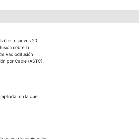
izó este jueves 20
fusión sobre la
 de Radiodifusión
ión por Cable (ASTC).
ampliada, en la que
 la nueva denominación