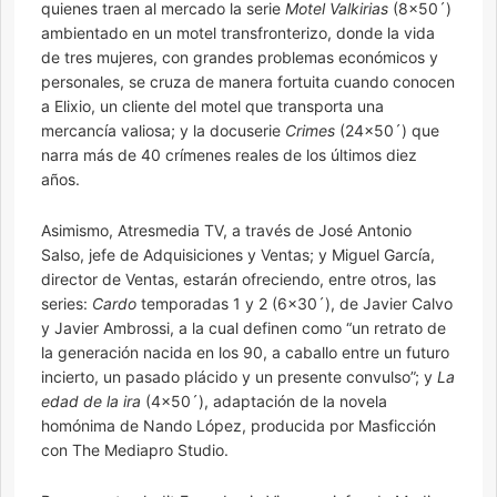
quienes traen al mercado la serie
Motel Valkirias
(8×50´)
ambientado en un motel transfronterizo, donde la vida
de tres mujeres, con grandes problemas económicos y
personales, se cruza de manera fortuita cuando conocen
a Elixio, un cliente del motel que transporta una
mercancía valiosa; y la docuserie
Crimes
(24×50´) que
narra más de 40 crímenes reales de los últimos diez
años.
Asimismo, Atresmedia TV, a través de José Antonio
Salso, jefe de Adquisiciones y Ventas; y Miguel García,
director de Ventas, estarán ofreciendo, entre otros, las
series:
Cardo
temporadas 1 y 2 (6×30´), de Javier Calvo
y Javier Ambrossi, a la cual definen como “un retrato de
la generación nacida en los 90, a caballo entre un futuro
incierto, un pasado plácido y un presente convulso”; y
La
edad de la ira
(4×50´), adaptación de la novela
homónima de Nando López, producida por Masficción
con The Mediapro Studio.