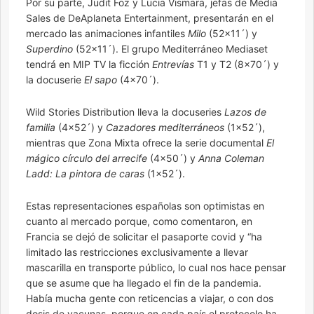
Por su parte, Judit Foz y Lucia Vismara, jefas de Media
Sales de DeAplaneta Entertainment, presentarán en el
mercado las animaciones infantiles
Milo
(52×11´) y
Superdino
(52×11´). El grupo Mediterráneo Mediaset
tendrá en MIP TV la ficción
Entrevías
T1 y T2 (8×70´) y
la docuserie
El sapo
(4×70´).
Wild Stories Distribution lleva la docuseries
Lazos de
familia
(4×52´) y
Cazadores mediterráneos
(1×52´),
mientras que Zona Mixta ofrece la serie documental
El
mágico círculo del arrecife
(4×50´) y
Anna Coleman
Ladd: La pintora de caras
(1×52´).
Estas representaciones españolas son optimistas en
cuanto al mercado porque, como comentaron, en
Francia se dejó de solicitar el pasaporte covid y “ha
limitado las restricciones exclusivamente a llevar
mascarilla en transporte público, lo cual nos hace pensar
que se asume que ha llegado el fin de la pandemia.
Había mucha gente con reticencias a viajar, o con dos
dosis de vacunas, porque en cada país el protocolo ha