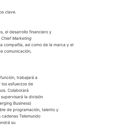
os clave.
, el desarrollo financiero y
y
Chief Marketing
 la compañía, así como de la marca y el
de comunicación,
función, trabajará a
r los esfuerzos de
sos. Colaborará
upervisará la división
erging Business)
ble de programación, talento y
las cadenas Telemundo
endrá su