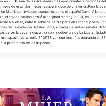
 en EE UU una de las rivalidades más apasionantes e históricas de
ssi, luego de estar dos meses recuperándose de una lesión.Para la oca
en Miami, con invitados especiales como el español David Villa, capi
ro, el equipo catalán arrolló al conjunto merengue 0-4, en un partid
erdo a Nielsen, entre la señal de beIN Sports en Español y beIN Spor
llones de Televidentes Totales (P2+), a través de ambas señales. Ant
losos de ser la cadena deportiva con la cobertura de La Liga en Esta
os más apasionados. beIN SPORTS ya tiene tres años operando en EE
 la preferencia de los hispanos.