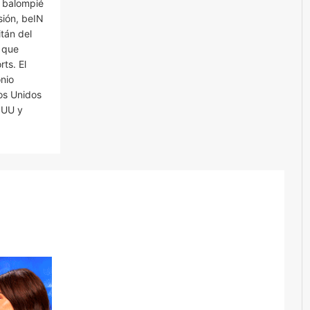
l balompié
sión, beIN
tán del
o que
ts. El
onio
dos Unidos
 UU y