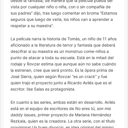
desde la fantasía, de manera que la película pueda ser
vista por cualquier niño o niña, con o sin compañía de
sus padres” dijo, tras luego comentar en broma “Estamos
seguros que luego de verla, los niños van a aprender a
respetar a su maestra”.
La película narra la historia de Tomás, un niño de 11 años
aficionado a la literatura de terror y fantasía que deberá
descifrar si su maestra es un monstruo come-niños a
punto de atacar a toda su escuela. Está en la mitad del
rodaje y Rovzar estima que aunque aún no sabe cuándo
la estrenan, cree que será pronto. Es la ópera prima de
José Sierra, quien según Rovzar “es un crack” y fue
quien trajo el proyecto junto a Ricardo Avilés que es el
escritor. Ilse Salas es protagonista.
En cuanto a las series, ambas están en desarrollo. Avilés
está en el equipo de escritores de
No eres tú, son mis
daddy issues
, primer proyecto de Mariana Hernández
Rezkala, quien es la creadora. La otra serie, con el título
provisional
Un buen divorcio
, es idea original del mismo