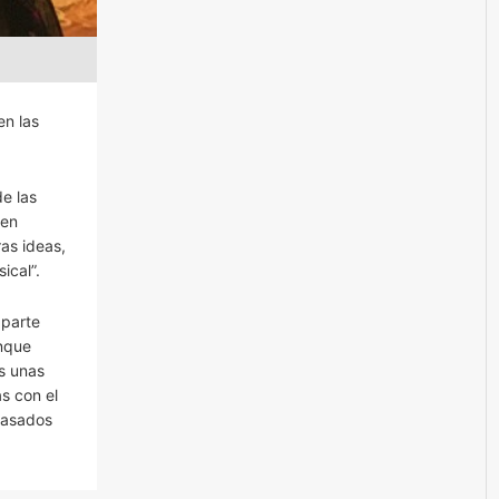
en las
e las
 en
as ideas,
ical”.
 parte
unque
s unas
as con el
pasados