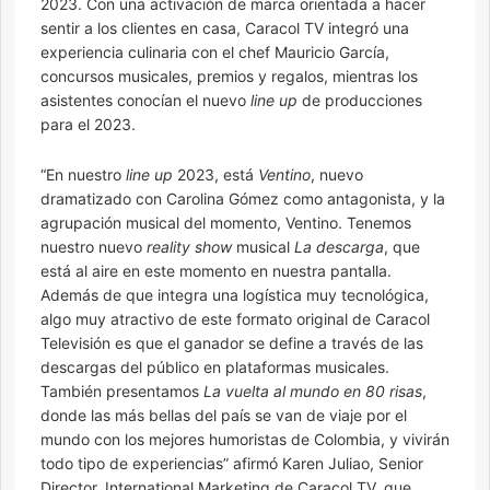
2023. Con una activación de marca orientada a hacer
sentir a los clientes en casa, Caracol TV integró una
experiencia culinaria con el chef Mauricio García,
concursos musicales, premios y regalos, mientras los
asistentes conocían el nuevo
line up
de producciones
para el 2023.
“En nuestro
line up
2023, está
Ventino
, nuevo
dramatizado con Carolina Gómez como antagonista, y la
agrupación musical del momento, Ventino. Tenemos
nuestro nuevo
reality show
musical
La descarga
, que
está al aire en este momento en nuestra pantalla.
Además de que integra una logística muy tecnológica,
algo muy atractivo de este formato original de Caracol
Televisión es que el ganador se define a través de las
descargas del público en plataformas musicales.
También presentamos
La vuelta al mundo en 80 risas
,
donde las más bellas del país se van de viaje por el
mundo con los mejores humoristas de Colombia, y vivirán
todo tipo de experiencias” afirmó Karen Juliao, Senior
Director, International Marketing de Caracol TV, que