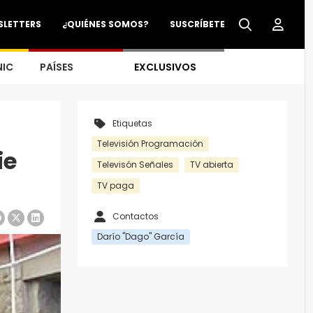
SLETTERS
¿QUIÉNES SOMOS?
SUSCRÍBETE
NIC
PAÍSES
EXCLUSIVOS
Etiquetas
Televisión Programación
ie
Televisón Señales
TV abierta
TV paga
Contactos
Darío "Dago" García