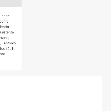
 rinde
n como
niendo
asistente
rsonaje
), Antonio
ue fácil
ste