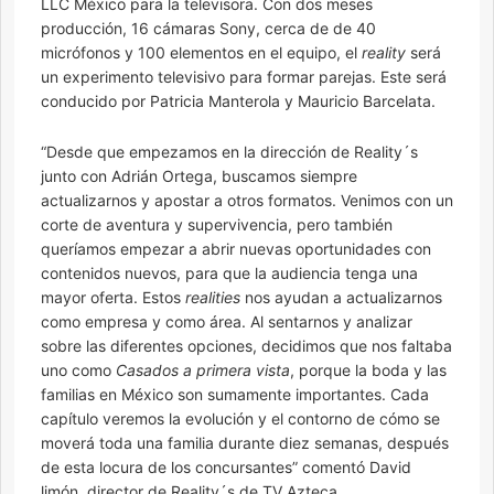
LLC México para la televisora. Con dos meses
producción, 16 cámaras Sony, cerca de de 40
micrófonos y 100 elementos en el equipo, el
reality
será
un experimento televisivo para formar parejas. Este será
conducido por Patricia Manterola y Mauricio Barcelata.
“Desde que empezamos en la dirección de Reality´s
junto con Adrián Ortega, buscamos siempre
actualizarnos y apostar a otros formatos. Venimos con un
corte de aventura y supervivencia, pero también
queríamos empezar a abrir nuevas oportunidades con
contenidos nuevos, para que la audiencia tenga una
mayor oferta. Estos
realities
nos ayudan a actualizarnos
como empresa y como área. Al sentarnos y analizar
sobre las diferentes opciones, decidimos que nos faltaba
uno como
Casados a primera vista
, porque la boda y las
familias en México son sumamente importantes. Cada
capítulo veremos la evolución y el contorno de cómo se
moverá toda una familia durante diez semanas, después
de esta locura de los concursantes” comentó David
limón, director de Reality´s de TV Azteca.