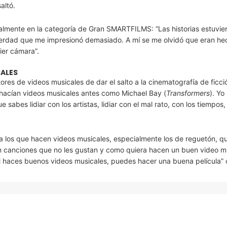
altó.
cialmente en la categoría de Gran SMARTFILMS: “Las historias estuvie
verdad que me impresionó demasiado. A mí se me olvidó que eran he
ier cámara”.
CALES
ctores de videos musicales de dar el salto a la cinematografía de ficci
 hacían videos musicales antes como Michael Bay (
Transformers
). Yo
abes lidiar con los artistas, lidiar con el mal rato, con los tiempos,
 los que hacen videos musicales, especialmente los de reguetón, qu
an canciones que no les gustan y como quiera hacen un buen video mu
i haces buenos videos musicales, puedes hacer una buena película” 