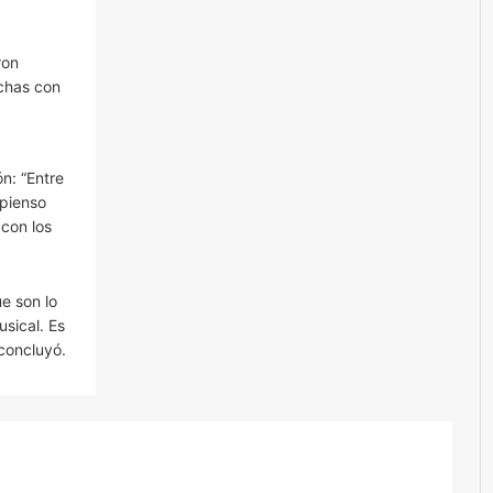
ron
chas con
ón: “Entre
 pienso
 con los
e son lo
sical. Es
concluyó.