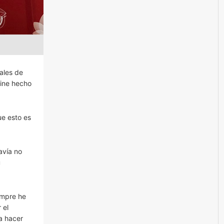
ales de
cine hecho
ue esto es
avía no
u
empre he
 el
a hacer