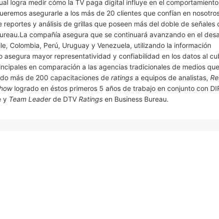
cual logra medir cómo la TV paga digital influye en el comportamiento
Queremos asegurarle a los más de 20 clientes que confían en nosotro
e reportes y análisis de grillas que poseen más del doble de señales 
 Bureau.La compañía asegura que se continuará avanzando en el desa
le, Colombia, Perú, Uruguay y Venezuela, utilizando la información
 asegura mayor representatividad y confiabilidad en los datos al cub
rincipales en comparación a las agencias tradicionales de medios que 
dado más de 200 capacitaciones de
ratings
a equipos de analistas,
Re
 how
logrado en éstos primeros 5 años de trabajo en conjunto con D
e y
Team Leader
de DTV
Ratings
en Business Bureau.