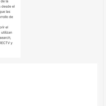
 de la
s desde el
que las
rrollo de
rir el
utilizan
search,
IRECTV y