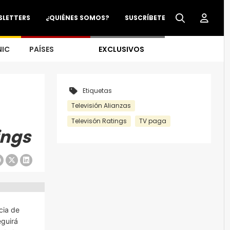
SLETTERS
¿QUIÉNES SOMOS?
SUSCRÍBETE
NIC
PAÍSES
EXCLUSIVOS
Etiquetas
Televisión Alianzas
Televisón Ratings
TV paga
ings
cia de
guirá