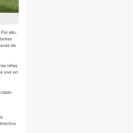
Por ello,
tantes
través de
las niñas
e vivir en
zclado
te
directivo