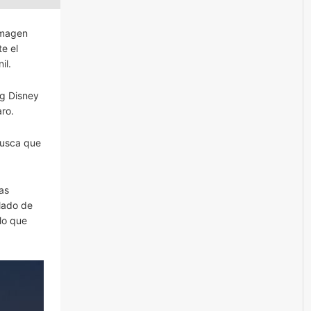
 imagen
e el
il.
g Disney
ro.
busca que
jas
 lado de
lo que