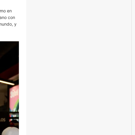
umo en
mano con
 mundo, y