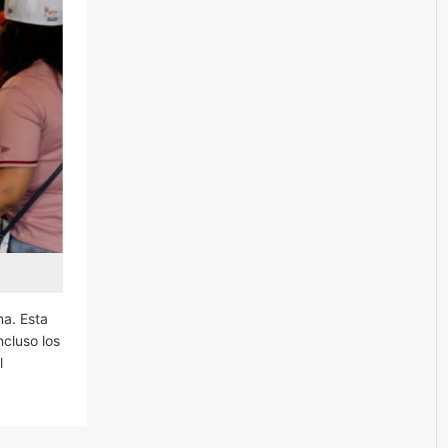
na. Esta
ncluso los
l