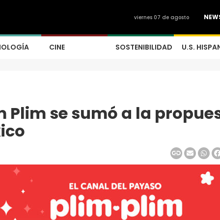
NEW
viernes 07 de agosto
NOLOGÍA
CINE
SOSTENIBILIDAD
U.S. HISPA
m Plim se sumó a la propue
xico