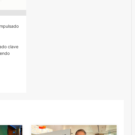
 impulsado
ado clave
iendo