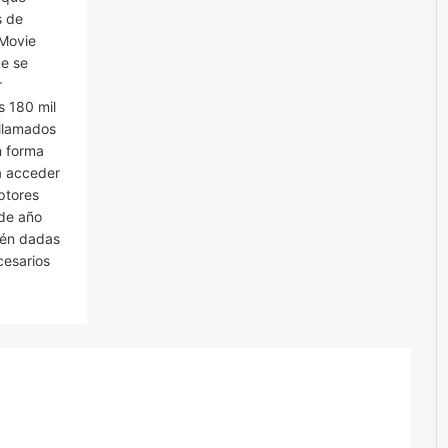
s de
 Movie
ue se
r
s 180 mil
 llamados
n forma
sa acceder
ptores
 de año
tén dadas
cesarios