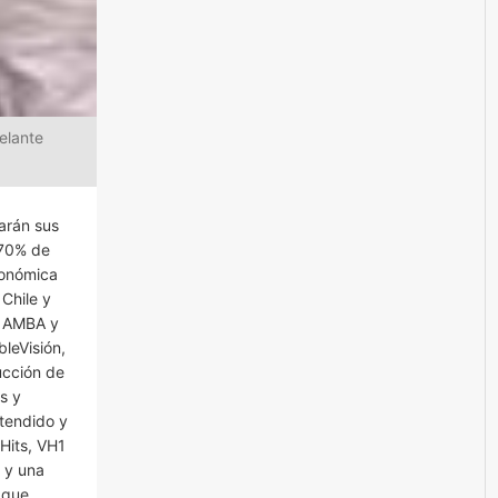
elante
arán sus
 70% de
conómica
Chile y
e AMBA y
leVisión,
ucción de
s y
tendido y
Hits, VH1
 y una
y que