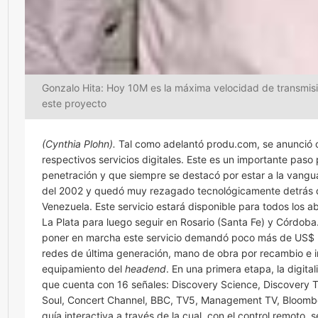
Gonzalo Hita: Hoy 10M es la máxima velocidad de transmisi
este proyecto
(Cynthia Plohn).
Tal como adelantó produ.com, se anunció of
respectivos servicios digitales. Este es un importante pa
penetración y que siempre se destacó por estar a la vangua
del 2002 y quedó muy rezagado tecnológicamente detrás d
Venezuela. Este servicio estará disponible para todos los
La Plata para luego seguir en Rosario (Santa Fe) y Córdob
poner en marcha este servicio demandó poco más de US$ 30
redes de última generación, mano de obra por recambio e i
equipamiento del
headend
. En una primera etapa, la digita
que cuenta con 16 señales: Discovery Science, Discovery 
Soul, Concert Channel, BBC, TV5, Management TV, Bloombe
guía interactiva a través de la cual, con el control remoto, s