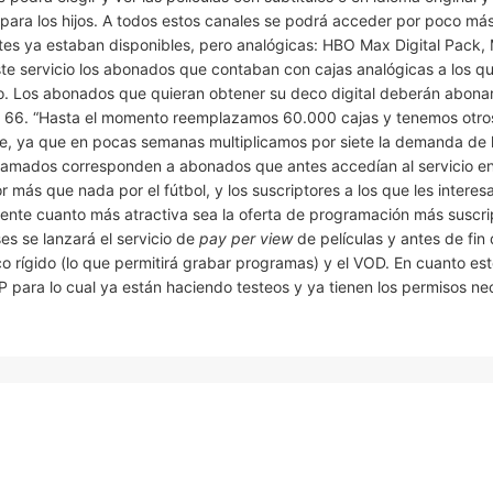
 para los hijos. A todos estos canales se podrá acceder por poco má
tes ya estaban disponibles, pero analógicas: HBO Max Digital Pack,
ste servicio los abonados que contaban con cajas analógicas a los q
go. Los abonados que quieran obtener su deco digital deberán abona
$ 66. “Hasta el momento reemplazamos 60.000 cajas y tenemos otro
e, ya que en pocas semanas multiplicamos por siete la demanda de
s llamados corresponden a abonados que antes accedían al servicio e
r más que nada por el fútbol, y los suscriptores a los que les intere
nte cuanto más atractiva sea la oferta de programación más suscri
s se lanzará el servicio de
pay per view
de películas y antes de fin
o rígido (lo que permitirá grabar programas) y el VOD. En cuanto es
 para lo cual ya están haciendo testeos y ya tienen los permisos ne