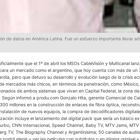
ón de datos en América Latina. Fue un esfuerzo importante llevar ad
icialmente que el 1º de abril los MSOs CableVisión y Multicanal lanz
so para un mercado como el argentino, que hoy cuenta con más de un
rdia, pero que detuvo su desarrollo y evolución luego de la crisis e
e mercados más chicos, en términos de penetración, como México, 
 abonados de ambos sistemas que vivan en Capital Federal, la zona d
a. Según informó a produ.com Gonzalo Hita, gerente Comercial de Cab
0 millones en la construcción de enlaces de fibra óptica, reconstr
nstalación de nuevos equipos, la compra de decodificadores digitale
lización incluye el lanzamiento del
digital pack
que sería un básico ex
Turbo, CNN Internacional, Speed Channel, Baby TV, MTV Jams, MTV 
rg TV, The Biography Channel y Argentinísima; 50 canales de audio
e podrá elegir y ver las películas con subtítulos o en idioma original 