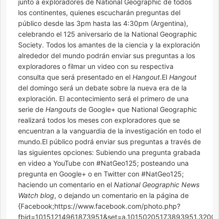
junto a exploradores de National Geographic de todos
los continentes, quienes escucharán preguntas del
público desde las 3pm hasta las 4:30pm (Argentina),
celebrando el 125 aniversario de la National Geographic
Society. Todos los amantes de la ciencia y la exploración
alrededor del mundo podrán enviar sus preguntas a los
exploradores o filmar un video con su respectiva
consulta que será presentado en el
Hangout
.El
Hangout
del domingo será un debate sobre la nueva era de la
exploración. El acontecimiento será el primero de una
serie de
Hangouts
de Google+ que National Geographic
realizará todos los meses con exploradores que se
encuentran a la vanguardia de la investigación en todo el
mundo.El público podrá enviar sus preguntas a través de
las siguientes opciones: Subiendo una pregunta grabada
en video a YouTube con #NatGeo125; posteando una
pregunta en Google+ o en Twitter con #NatGeo125;
haciendo un comentario en el
National Geographic News
Watch blog
, o dejando un comentario en la página de
{Facebook;https://www.facebook.com/photo.php?
fbid=10151214961873951&set=a.10150205173893951.3200