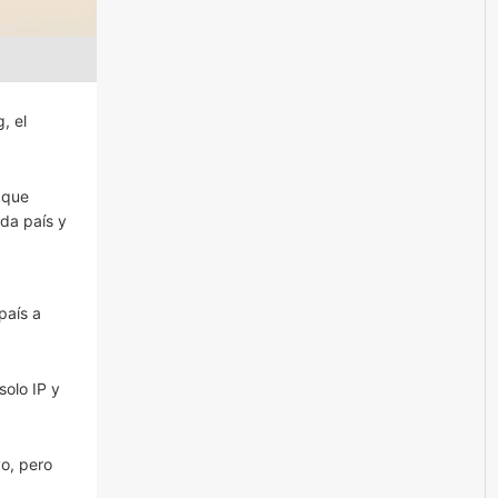
, el
 que
ada país y
país a
olo IP y
vo, pero