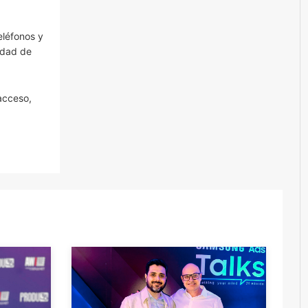
eléfonos y
idad de
acceso,