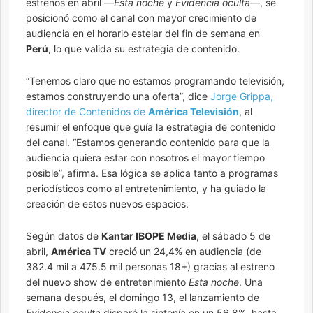
estrenos en abril —
Esta noche
y
Evidencia oculta
—, se
posicionó como el canal con mayor crecimiento de
audiencia en el horario estelar del fin de semana en
Perú
, lo que valida su estrategia de contenido.
“Tenemos claro que no estamos programando televisión,
estamos construyendo una oferta”, dice
Jorge Grippa,
director de Contenidos de
América Televisión
, al
resumir el enfoque que guía la estrategia de contenido
del canal. “Estamos generando contenido para que la
audiencia quiera estar con nosotros el mayor tiempo
posible”, afirma. Esa lógica se aplica tanto a programas
periodísticos como al entretenimiento, y ha guiado la
creación de estos nuevos espacios.
Según datos de
Kantar IBOPE Media
, el sábado 5 de
abril,
América TV
creció un 24,4% en audiencia (de
382.4 mil a 475.5 mil personas 18+) gracias al estreno
del nuevo show de entretenimiento
Esta noche
. Una
semana después, el domingo 13, el lanzamiento de
Evidencia oculta
disparó la sintonía en un 56,8%, hasta