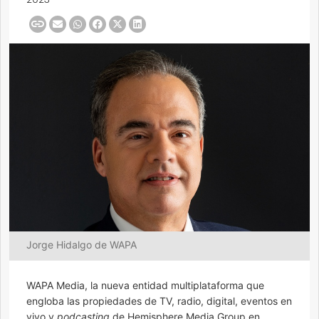
Jorge Hidalgo de WAPA
WAPA Media, la nueva entidad multiplataforma que
engloba las propiedades de TV, radio, digital, eventos en
vivo y
podcasting
de Hemisphere Media Group en