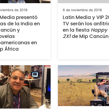
6 de noviembre de 2018
oviembre de 2018
Latin Media y VIP 
 Media presentó
TV serán los anfitr
s de la India en
en la fiesta
Happy 
Cancún y
2X1
de Mip Cancún
ovelas
oamericanas en
p África