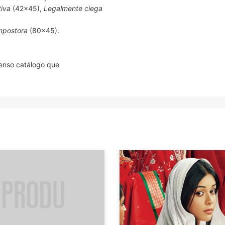
tiva
(42×45),
Legalmente ciega
mpostora
(80×45).
tenso catálogo que