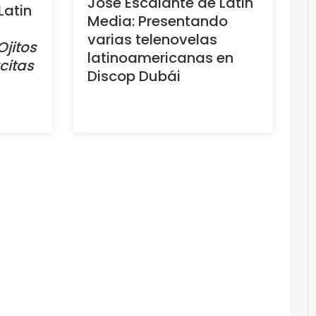
José Escalante de Latin
Latin
Media: Presentando
varias telenovelas
Ojitos
latinoamericanas en
citas
Discop Dubái