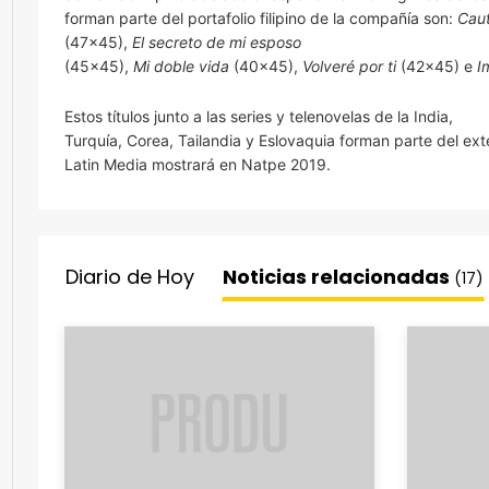
forman parte del portafolio filipino de la compañía son:
Cau
(47×45),
El secreto de mi esposo
(45×45),
Mi doble vida
(40×45),
Volveré por ti
(42×45) e
I
Estos títulos junto a las series y telenovelas de la India,
Turquía, Corea, Tailandia y Eslovaquia forman parte del ex
Latin Media mostrará en Natpe 2019.
Diario de Hoy
Noticias relacionadas
(17)