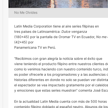
No Me Olvides
Latin Media Corporation tiene al aire series filipinas en
tres países de Latinoamérica:
Dulce venganza
(180×45) por la pantalla de Oromar TV en Ecuador,
No me 
(42×45) por
Panamericana TV en Perú.
“Recibimos con gran alegría la noticia sobre el éxito que
viene teniendo el producto filipino entre nuestros clientes de
como lo venimos haciendo con nuestro contenido turco, indi
es poder ofrecerle a los programadores y a las audiencias 
historias diferentes en donde no solo se puedan ver distinta
el espectador se vea impactado gratamente por el caleido
y emociones que estas series muestran” comenta José Escal
En la actualidad Latin Media cuenta con más de 500 horas
contenido filipino doblado al español neutro. Algunos de los 