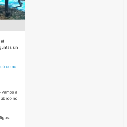
 al
guntas sin
icó como
io vamos a
público no
figura