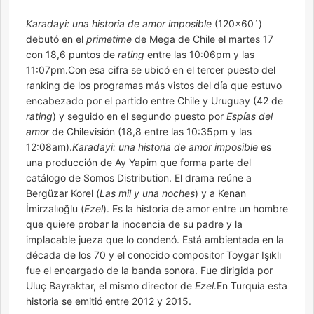
Karadayi: una historia de amor imposible
(120×60´)
debutó en el
primetime
de Mega de Chile el martes 17
con 18,6 puntos de
rating
entre las 10:06pm y las
11:07pm.Con esa cifra se ubicó en el tercer puesto del
ranking de los programas más vistos del día que estuvo
encabezado por el partido entre Chile y Uruguay (42 de
rating
) y seguido en el segundo puesto por
Espías del
amor
de Chilevisión (18,8 entre las 10:35pm y las
12:08am).
Karadayi: una historia de amor imposible
es
una producción de Ay Yapim que forma parte del
catálogo de Somos Distribution. El drama reúne a
Bergüzar Korel (
Las mil y una noches
) y a Kenan
İmirzalıoğlu (
Ezel
). Es la historia de amor entre un hombre
que quiere probar la inocencia de su padre y la
implacable jueza que lo condenó. Está ambientada en la
década de los 70 y el conocido compositor Toygar Işıklı
fue el encargado de la banda sonora. Fue dirigida por
Uluç Bayraktar, el mismo director de
Ezel
.En Turquía esta
historia se emitió entre 2012 y 2015.