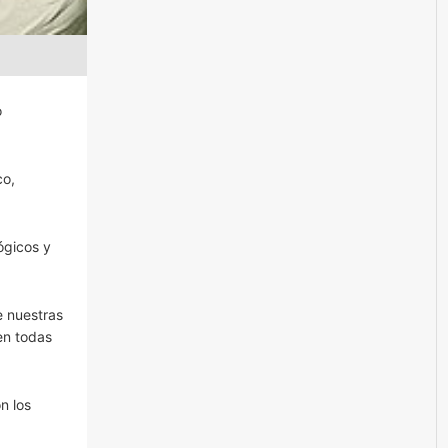
o
co,
ógicos y
e nuestras
 en todas
n los