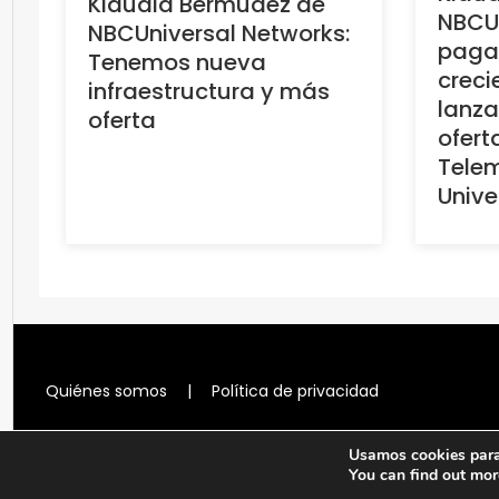
Klaudia Bermúdez de
NBCUn
NBCUniversal Networks:
paga
Tenemos nueva
creci
infraestructura y más
lanz
oferta
ofert
Tele
Unive
Quiénes somos
|
Política de privacidad
Usamos cookies para 
You can find out mor