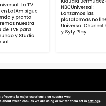
Klaudia Bermúdez
iversal: La TV
NBCUniversal:
 en LatAm sigue
Lanzamos las
endo y pronto
plataformas no lin
aremos nuestra
Universal Channel 
a de TVE para
y Syfy Play
mundo y Studio
rsal
ofrecerte la mejor experiencia en nuestra web.
e about which cookies we are using or switch them off in
settings
.