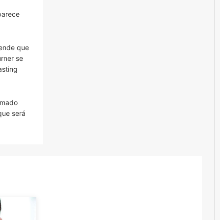
 parece
iende que
rner se
asting
ramado
ue será