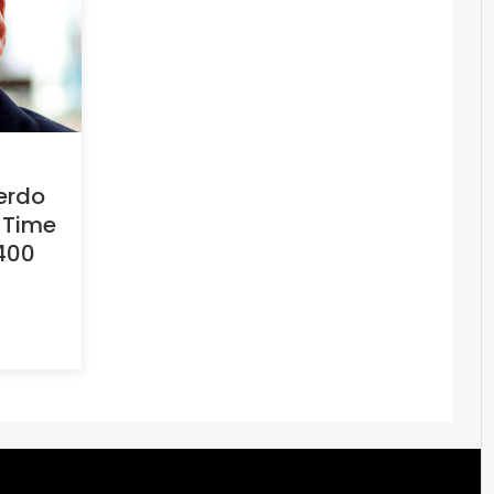
erdo
 Time
400