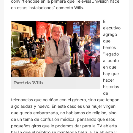
convirtiéndose en la primera que TelevisaUnivision hace
en estas instalaciones” comentó Wills.
El
ejecutivo
agregó
que
hemos
“llegado
al punto
en que
hay que
hacer
Patricio Wills
historias
de
telenovelas que no riñan con el género, sino que tengan
algo audaz y nuevo. En este caso es una mujer virgen
que queda embarazada, no hablamos de religión, sino
de un tema de confusión médica, pensando que esos
pequeños giros que le podemos dar para la TV abierta
harán que el público se mantenga fiel a la TV abierta y