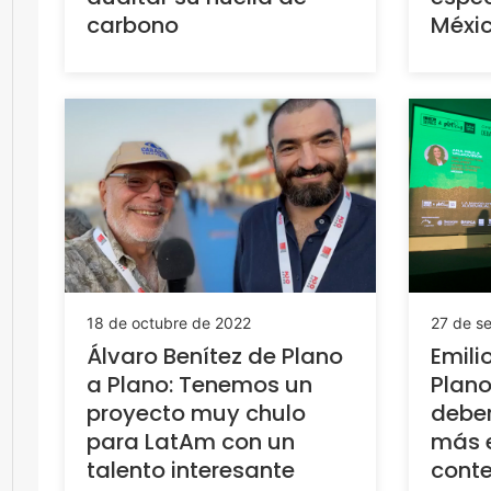
carbono
Méxi
18 de octubre de 2022
27 de s
Álvaro Benítez de Plano
Emili
a Plano: Tenemos un
Plano
proyecto muy chulo
deber
para LatAm con un
más 
talento interesante
cont