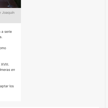
y Joaquín
 a serie
a.
como
 XVIII.
lmeras en
aptar los