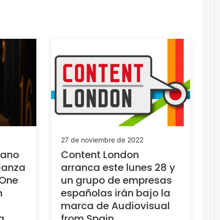
27 de noviembre de 2022
lano
Content London
lianza
arranca este lunes 28 y
 One
un grupo de empresas
n
españolas irán bajo la
marca de Audiovisual
a
from Spain