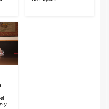
a
el
n y