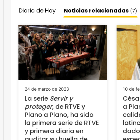
Diario de Hoy
Noticias relacionadas
(7)
24 de marzo de 2023
10 de f
La serie
Servir y
César
proteger
, de RTVE y
a Plan
Plano a Plano, ha sido
calid
la primera serie de RTVE
latin
y primera diaria en
dado 
auditar su huella de
espec