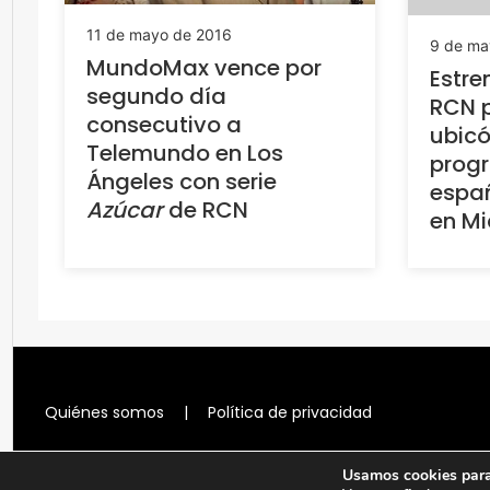
11 de mayo de 2016
9 de ma
MundoMax vence por
Estre
segundo día
RCN 
consecutivo a
ubic
Telemundo en Los
prog
Ángeles con serie
españ
Azúcar
de RCN
en M
Quiénes somos
|
Política de privacidad
Usamos cookies para 