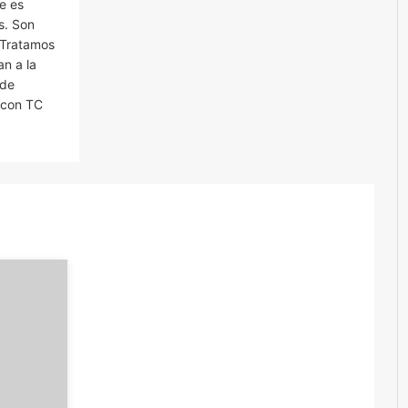
ue es
s. Son
. Tratamos
an a la
 de
 con TC