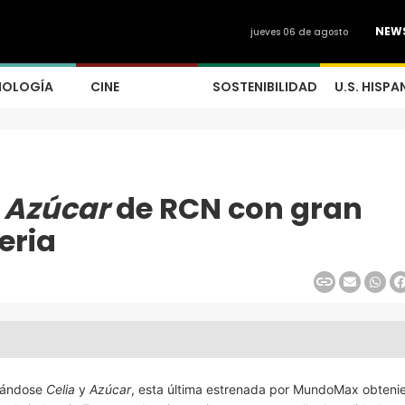
NEW
jueves 06 de agosto
NOLOGÍA
CINE
SOSTENIBILIDAD
U.S. HISPA
y
Azúcar
de RCN con gran
eria
acándose
Celia
y
Azúcar
, esta última estrenada por MundoMax obteni