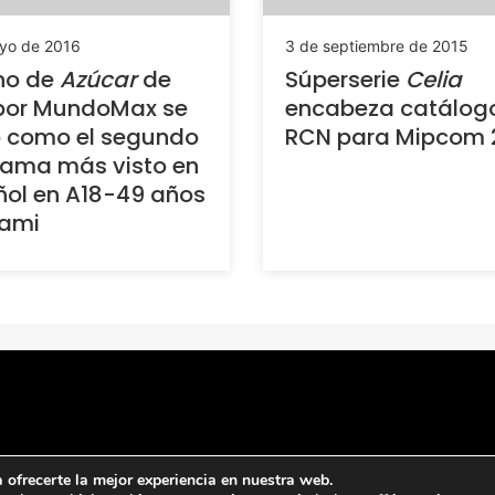
yo de 2016
3 de septiembre de 2015
no de
Azúcar
de
Súperserie
Celia
por MundoMax se
encabeza catálog
ó como el segundo
RCN para Mipcom 
rama más visto en
ol en A18-49 años
iami
ofrecerte la mejor experiencia en nuestra web.