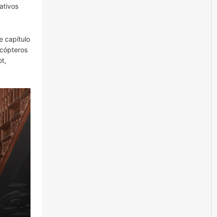
ativos
e capítulo
icópteros
t,