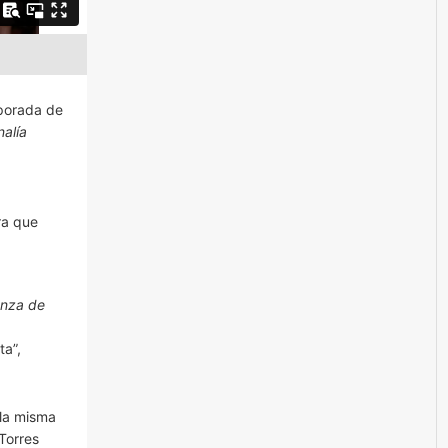
mporada de
alía
ra que
nza de
ta”,
lla misma
Torres