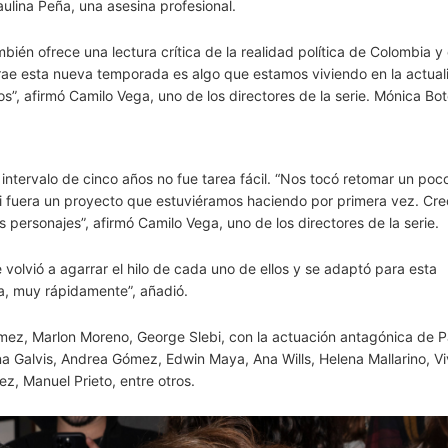
ulina Peña, una asesina profesional.
bién ofrece una lectura crítica de la realidad política de Colombia y
 trae esta nueva temporada es algo que estamos viviendo en la actual
”, afirmó Camilo Vega, uno de los directores de la serie. Mónica Bot
 intervalo de cinco años no fue tarea fácil. “Nos tocó retomar un poc
i fuera un proyecto que estuviéramos haciendo por primera vez. Cr
ersonajes”, afirmó Camilo Vega, uno de los directores de la serie.
olvió a agarrar el hilo de cada uno de ellos y se adaptó para esta
a, muy rápidamente”, añadió.
ez, Marlon Moreno, George Slebi, con la actuación antagónica de P
na Galvis, Andrea Gómez, Edwin Maya, Ana Wills, Helena Mallarino, Vi
ez, Manuel Prieto, entre otros.