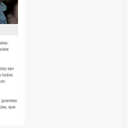
ista:
xiste
 dúo tan
a todos
con
s grandes
rosa, que