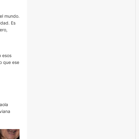
 el mundo.
idad. Es
ero,
o esos
eo que ese
aola
viana