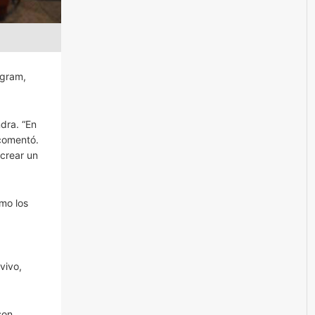
agram,
dra. “En
comentó.
 crear un
omo los
vivo,
son