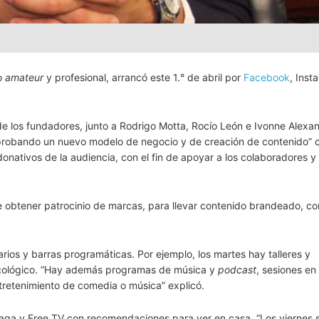
to
amateur
y profesional, arrancó este 1.° de abril por
Facebook
, Inst
de los fundadores, junto a Rodrigo Motta, Rocío León e Ivonne Alexan
 probando un nuevo modelo de negocio y de creación de contenido” 
onativos de la audiencia, con el fin de apoyar a los colaboradores y
 de obtener patrocinio de marcas, para llevar contenido brandeado, c
arios y barras programáticas. Por ejemplo, los martes hay talleres y
icológico. “Hay además programas de música y
podcast
, sesiones en 
ntretenimiento de comedia o música” explicó.
paga y Free TV con recomendaciones para ver en casa. “Los viernes 