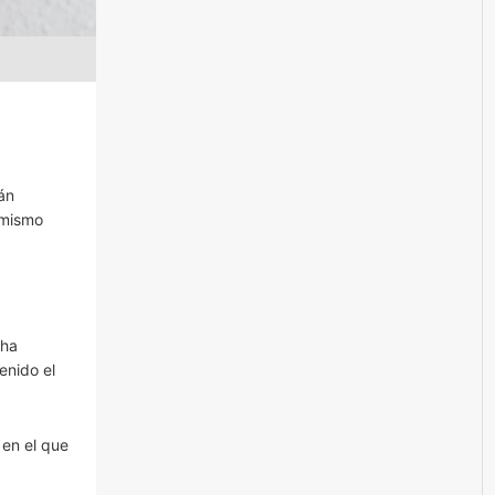
án
 mismo
 ha
enido el
 en el que