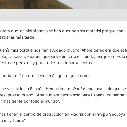
sidera que las plataformas se han quedado sin material porque han
estrenar más tarde.
n buenísimas porque nos han ayudado mucho. Ahora pareciera que est
mplo,
La casa de papel
, que se ve en todo el mundo, porque no es lo
fectos especiales y para todos los departamentos”.
mportantes” porque tienen más gente que las vea.
 y se veía solo en España. Hemos hecho
Warrior nun
, una serie que se
resupuesto bueno. Si se hubiera hecho solo para España, no habría t
er más gente por todo el mundo”.
ás tienen el centro de producción en Madrid con el Grupo Secuoya,
do muy fuerte”.