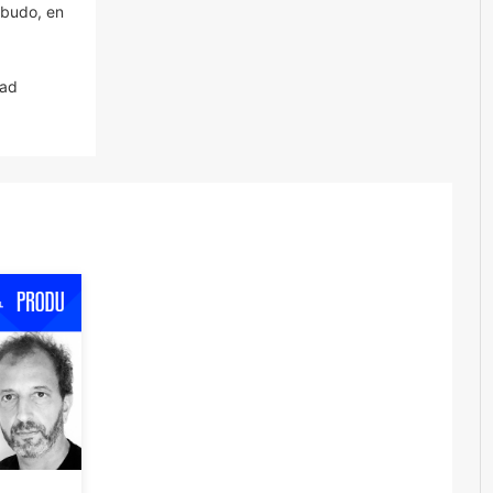
mbudo, en
dad