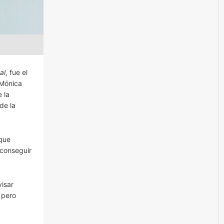
al
, fue el
 Mónica
 la
de la
 que
 conseguir
isar
 pero