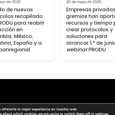
ayo de 2020
20 de mayo de 2020
do de nuevos
Empresas privadas
colos recopilado
gremios han apor
RODU para reabrir
recursos y tiempo 
cción en
crear protocolos y
bia, México,
soluciones para
tina, España y a
arrancar 1.º de juni
 panregional
webinar
PRODU
ofrecerte la mejor experiencia en nuestra web.
e about which cookies we are using or switch them off in
settings
.