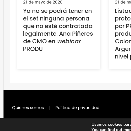
21 de mayo de 2020
21 de m
Ya no se podrá tener en
Lista
el set ninguna persona
proto
que no esté contratada
por P
legalmente: Ana Piñeres
produ
de CMO en
webinar
Colom
PRODU
Argen
nivel
Quiénes somos
|
Política de privacidad
Usamos cookies para 
You can find out mor