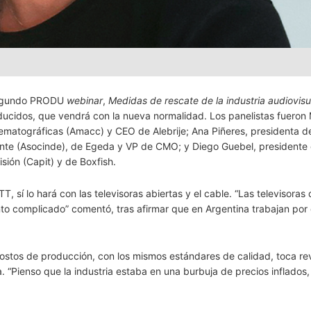
 segundo PRODU
webinar
,
Medidas de rescate de la industria audiovisu
ucidos, que vendrá con la nueva normalidad. Los panelistas fueron
ematográficas (Amacc) y CEO de Alebrije; Ana Piñeres, presidenta de
te (Asocinde), de Egeda y VP de CMO; y Diego Guebel, presidente 
ión (Capit) y de Boxfish.
, sí lo hará con las televisoras abiertas y el cable. “Las televisoras
nto complicado” comentó, tras afirmar que en Argentina trabajan por
stos de producción, con los mismos estándares de calidad, toca rev
 “Pienso que la industria estaba en una burbuja de precios inflados,