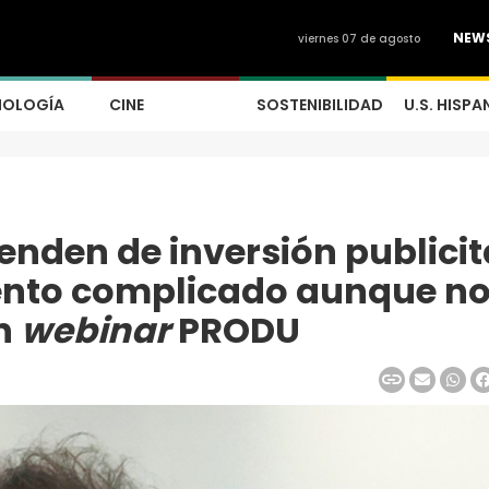
NEW
viernes 07 de agosto
NOLOGÍA
CINE
SOSTENIBILIDAD
U.S. HISPA
enden de inversión publicit
ento complicado aunque no
n
webinar
PRODU