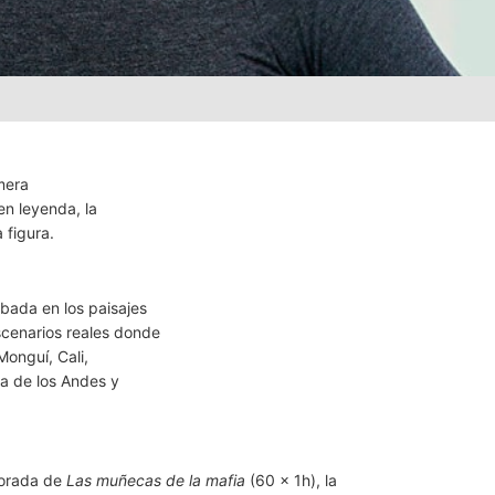
mera
 en leyenda, la
 figura.
abada en los paisajes
scenarios reales donde
Monguí, Cali,
ra de los Andes y
porada de
Las muñecas de la mafia
(60 x 1h), la