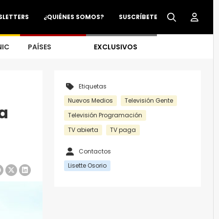
SLETTERS
¿QUIÉNES SOMOS?
SUSCRÍBETE
NIC
PAÍSES
EXCLUSIVOS
Etiquetas
Nuevos Medios
Televisión Gente
la
Televisión Programación
TV abierta
TV paga
Contactos
Lisette Osorio