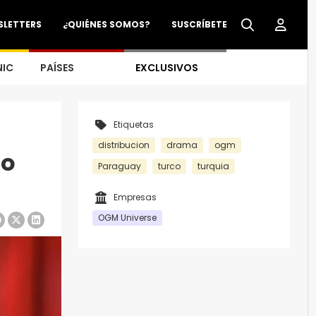
SLETTERS
¿QUIÉNES SOMOS?
SUSCRÍBETE
NIC
PAÍSES
EXCLUSIVOS
Etiquetas
distribucion
drama
ogm
ro
Paraguay
turco
turquia
Empresas
OGM Universe