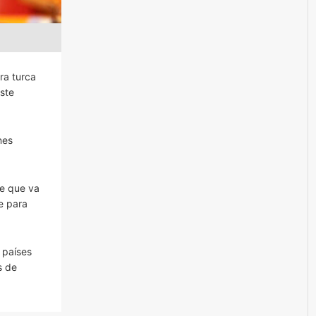
ra turca
ste
nes
de que va
e para
 países
s de