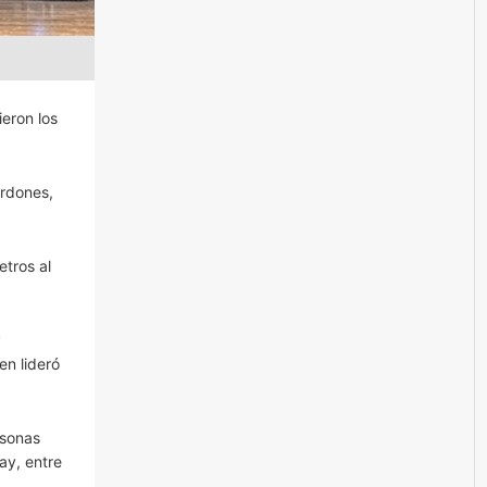
eron los
ardones,
etros al
y
en lideró
rsonas
ay, entre