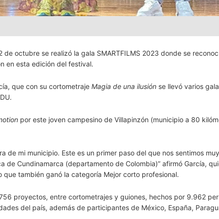
 2 de octubre se realizó la gala SMARTFILMS 2023 donde se reconoci
 en esta edición del festival.
cía, que con su cortometraje
Magia de una ilusión
se llevó varios gal
ODU.
motion
por este joven campesino de Villapinzón (municipio a 80 kilóm
ura de mi municipio. Este es un primer paso del que nos sentimos mu
stica de Cundinamarca (departamento de Colombia)” afirmó García, qui
o que también ganó la categoría Mejor corto profesional.
56 proyectos, entre cortometrajes y guiones, hechos por 9.962 pe
dades del país, además de participantes de México, España, Paragu