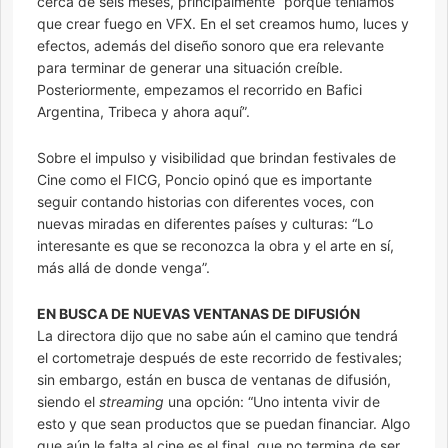
cerca de seis meses, principalmente “porque teníamos
que crear fuego en VFX. En el set creamos humo, luces y
efectos, además del diseño sonoro que era relevante
para terminar de generar una situación creíble.
Posteriormente, empezamos el recorrido en Bafici
Argentina, Tribeca y ahora aquí”.
Sobre el impulso y visibilidad que brindan festivales de
Cine como el FICG, Poncio opinó que es importante
seguir contando historias con diferentes voces, con
nuevas miradas en diferentes países y culturas: “Lo
interesante es que se reconozca la obra y el arte en sí,
más allá de donde venga”.
EN BUSCA DE NUEVAS VENTANAS DE DIFUSIÓN
La directora dijo que no sabe aún el camino que tendrá
el cortometraje después de este recorrido de festivales;
sin embargo, están en busca de ventanas de difusión,
siendo el
streaming
una opción: “Uno intenta vivir de
esto y que sean productos que se puedan financiar. Algo
que aún le falta al cine es el final, que no termina de ser