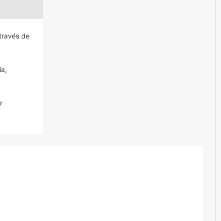
 través de
ía,
r