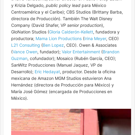
y Krizia Delgado,
public policy lead
para México
Centroamérica y el Caribe); CBS Studios (Brittany Barba,
directora de Producción). También The Walt Disney
Company (David Shafer, VP
senior production
),
GloNation Studios (
Gloria Calderón-Kellett
, fundadora y
productora;
Mama Lion Productions
(
Irina Meyer
, CEO)
L21 Consulting
(
Ben Lopez
, CEO). Owen & Associates
(
Vance Owen
, fundador);
Valor Entertainment
(
Brandon
Guzman
, cofundador); Mosaico (Rubén García, CEO);
SanWitz Producciones (Manuel Jaquez, VP de
Desarrollo);
Eric Hedayat
, productor. Desde la oficina
mexicana de Amazon MGM Studios estuvieron Ana
Hernández (directora de Producción para México) y
María José Gómez (encargada de Producciones en
México).