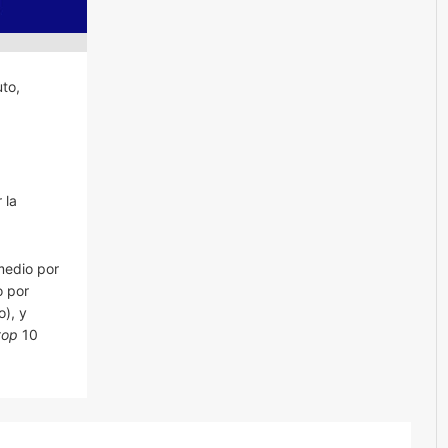
to,
 la
medio por
 por
), y
top
10