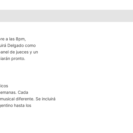
bre a las 8pm,
quirá Delgado como
panel de jueces y un
iarán pronto.
icos
e semanas. Cada
sical diferente. Se incluirá
gentino hasta los