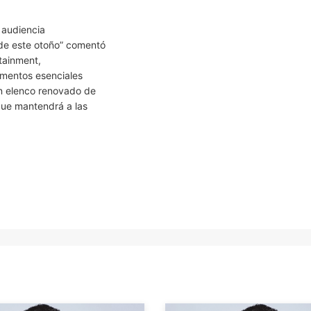
 audiencia
a de este otoño” comentó
tainment,
ementos esenciales
n elenco renovado de
 que mantendrá a las