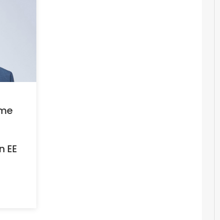
ume
n EE