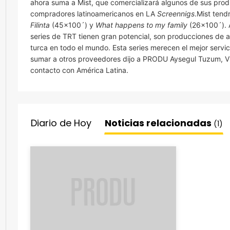
ahora suma a Mist, que comercializará algunos de sus prod
compradores latinoamericanos en LA
Screennigs
.Mist tendr
Filinta
(45×100´) y
What happens to my family
(26×100´). 
series de TRT tienen gran potencial, son producciones de al
turca en todo el mundo. Esta series merecen el mejor serv
sumar a otros proveedores dijo a PRODU Aysegul Tuzum, 
contacto con América Latina.
Diario de Hoy
Noticias relacionadas
(1)