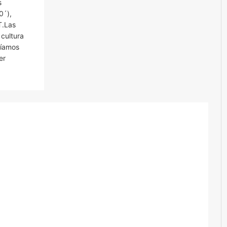
s
´),
.Las
 cultura
ríamos
er