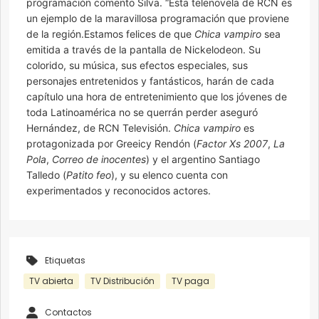
programación comento Silva. “Esta telenovela de RCN es
un ejemplo de la maravillosa programación que proviene
de la región.Estamos felices de que
Chica vampiro
sea
emitida a través de la pantalla de Nickelodeon. Su
colorido, su música, sus efectos especiales, sus
personajes entretenidos y fantásticos, harán de cada
capítulo una hora de entretenimiento que los jóvenes de
toda Latinoamérica no se querrán perder aseguró
Hernández, de RCN Televisión.
Chica vampiro
es
protagonizada por Greeicy Rendón (
Factor Xs 2007
,
La
Pola
,
Correo de inocentes
) y el argentino Santiago
Talledo (
Patito feo
), y su elenco cuenta con
experimentados y reconocidos actores.
Etiquetas
TV abierta
TV Distribución
TV paga
Contactos