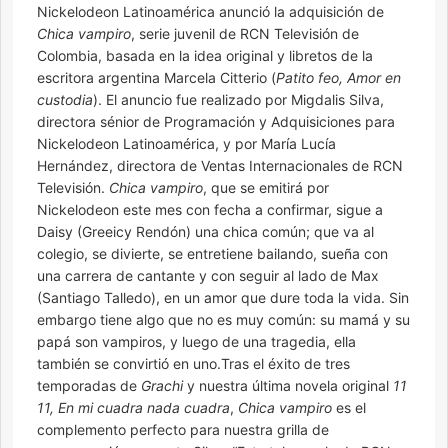
Nickelodeon Latinoamérica anunció la adquisición de
Chica vampiro
, serie juvenil de RCN Televisión de
Colombia, basada en la idea original y libretos de la
escritora argentina Marcela Citterio (
Patito feo, Amor en
custodia
). El anuncio fue realizado por Migdalis Silva,
directora sénior de Programación y Adquisiciones para
Nickelodeon Latinoamérica, y por María Lucía
Hernández, directora de Ventas Internacionales de RCN
Televisión.
Chica vampiro
, que se emitirá por
Nickelodeon este mes con fecha a confirmar, sigue a
Daisy (Greeicy Rendón) una chica común; que va al
colegio, se divierte, se entretiene bailando, sueña con
una carrera de cantante y con seguir al lado de Max
(Santiago Talledo), en un amor que dure toda la vida. Sin
embargo tiene algo que no es muy común: su mamá y su
papá son vampiros, y luego de una tragedia, ella
también se convirtió en uno.Tras el éxito de tres
temporadas de
Grachi
y nuestra última novela original
11
11, En mi cuadra nada cuadra
,
Chica vampiro
es el
complemento perfecto para nuestra grilla de