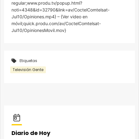
regular;www.produ.tv/popup.html?
noti=4348&id=32790&link=av/CoctelComtelsat-
Jul10/Opiniones.mp4} – {Ver video en
móvil;quick.produ.com/av/CoctelComtelsat-
Jul10/OpinionesMovil.mov}
Etiquetas
Televisión Gente
Diario de Hoy