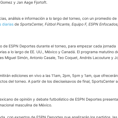
z Gomez y Jan Aage Fjortoft.
s, análisis e información a lo largo del torneo, con un promedio de
 diarias
de
SportsCenter, Fútbol Picante, Equipo F, ESPN Enfocados
io de ESPN Deportes durante el torneo, para empezar cada jornada
istorias a lo largo de EE. UU., México y Canadá. El programa matutino 
es Miguel Simón, Antonio Casale, Teo Coquet, Andrés Lacouture y J
mitirán ediciones en vivo a las 11am, 2pm, 5pm y 1am, que ofrecerán 
ctos del torneo. A partir de los dieciseisavos de final, SportsCenter s
icano de opinión y debate futbolístico de ESPN Deportes presenta
n nacional masculina de México.
rnada, con expertos de ESPN Deportes que analizarán los partidos, las