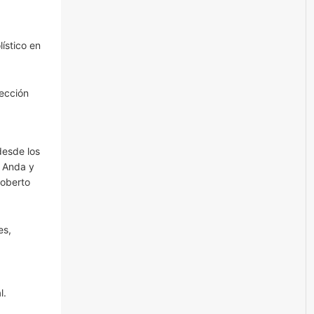
ístico en
lección
desde los
e Anda y
Roberto
es,
l.