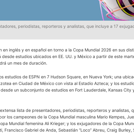
adores, periodistas, reporteros y analistas, que incluye a 17 exjuga
 en inglés y en español en torno a la Copa Mundial 2026 en sus dist
á desde estudios ubicados en EE. UU. y México a partir de este mart
endrá un mes de duración.
l; los estudios de ESPN en 7 Hudson Square, en Nueva York; una ubica
azotea en Ciudad de México con vista al Estadio Azteca; y los estud
l desde un subconjunto de estudios en Fort Lauderdale, Kansas City 
xtensa lista de presentadores, periodistas, reporteros y analistas, 
 por los campeones de la Copa Mundial masculina Mario Kempes, Ju
pa Mundial femenina Ali Krieger; y los exjugadores de la Copa Mun
 Francisco Gabriel de Anda, Sebastián “Loco” Abreu, Craig Burley,