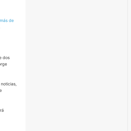
más de
,
de dos
orge
noticias,
e
rá