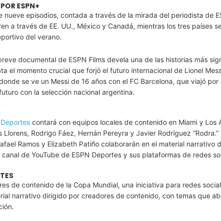
 POR ESPN+
 de nueve episodios, contada a través de la mirada del periodista de 
 tren a través de EE. UU., México y Canadá, mientras los tres países s
portivo del verano.
 breve documental de ESPN Films devela una de las historias más sign
ta el momento crucial que forjó el futuro internacional de Lionel Mes
S donde se ve un Messi de 16 años con el FC Barcelona, que viajó por
futuro con la selección nacional argentina.
Deportes
contará con equipos locales de contenido en Miami y Los 
s Llorens, Rodrigo Fáez, Hernán Pereyra y Javier Rodríguez “Rodra.”
afael Ramos y Elizabeth Patiño colaborarán en el material narrativo di
el canal de YouTube de ESPN Deportes y sus plataformas de redes soc
RTES
es de contenido de la Copa Mundial, una iniciativa para redes socia
rial narrativo dirigido por creadores de contenido, con temas que ab
ción.