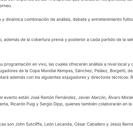
torneo.
y dinámica combinación de análisis, debate y entretenimiento futbol
 además de la cobertura previa y posterior a cada partido de la se
rogramación en vivo, las cuales ofrecerán análisis a nivel local y 
jugadores de la Copa Mundial Kempes, Sánchez, Peláez, Borgetti, d
Contará además con los siguientes exjugadores y directores técnicos: 
n el evento están José Ramón Fernández, Javier Alarcón, Álvaro Moral
santa, Ricardo Puig y Sergio Dipp, quienes también colaborarán en la
cas son John Sutcliffe, León Lecanda, César Caballero y Jesús Berna