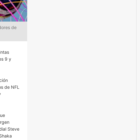
dores de
intas
es 9 y
ción
ios de NFL
y
que
ergen
dial Steve
 Shaka