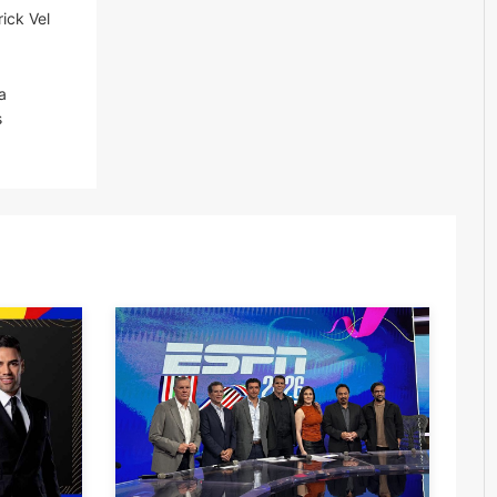
ick Vel
a
s