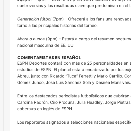
controversias y los resultados clave que predominan en el 
Generación fútbol
(7pm) – Ofrecerá a los fans una renovada 
torno a las principales historias del torneo.
Ahora o nunca
(9pm) – Estará a cargo del resumen nocturno,
nacional masculina de EE. UU.
COMENTARISTAS EN ESPAÑOL
ESPN Deportes contará con más de 25 personalidades en su p
estudios de ESPN. El plantel estará encabezado por los ex
Abreu, junto con Ricardo “Tuca” Ferretti y Mario Carrillo. 
Gómez Junco, José Luis Sánchez Solá y Desirée Monsiváis.
Entre los destacados periodistas futbolísticos que cubrirá
Carolina Padrón, Ciro Procuna, Julia Headley, Jorge Pietra
cobertura en inglés de ESPN.
Los reporteros asignados a selecciones nacionales específi