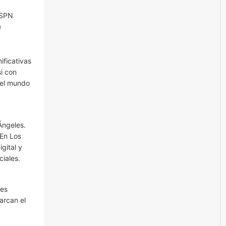
ESPN
e
ificativas
si con
 el mundo
Ángeles.
 En Los
gital y
iales.
les
arcan el