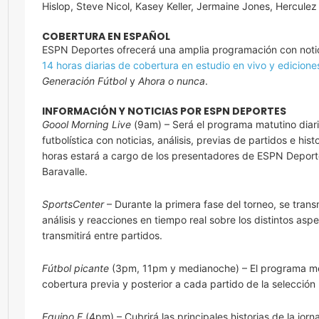
Hislop, Steve Nicol, Kasey Keller, Jermaine Jones, Hercule
COBERTURA EN ESPAÑOL
ESPN Deportes ofrecerá una amplia programación con noticia
14 horas diarias de cobertura en estudio en vivo y ediciones
Generación Fútbol
y
Ahora o nunca
.
INFORMACIÓN Y NOTICIAS POR ESPN DEPORTES
Goool Morning Live
(9am) – Será el programa matutino diar
futbolística con noticias, análisis, previas de partidos e h
horas estará a cargo de los presentadores de ESPN Deport
Baravalle.
SportsCenter
– Durante la primera fase del torneo, se trans
análisis y reacciones en tiempo real sobre los distintos aspe
transmitirá entre partidos.
Fútbol picante
(3pm, 11pm y medianoche) – El programa mex
cobertura previa y posterior a cada partido de la selecció
Equipo F
(4pm) – Cubrirá las principales historias de la jo