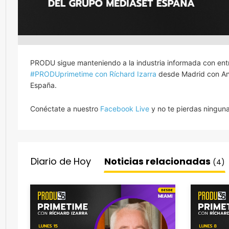
PRODU sigue manteniendo a la industria informada con entre
#PRODUprimetime con Ríchard Izarra
desde Madrid con Ana
España.
Conéctate a nuestro
Facebook Live
y no te pierdas ninguna
Diario de Hoy
Noticias relacionadas
(4)