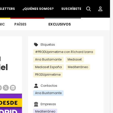
SLETTERS
¿QUIÉNES SOMOS?
SUSCRÍBETE
NIC
PAÍSES
EXCLUSIVOS
Etiquetas
#PRODUprimetime con Ríchard Izarra
a
Ana Bustamante
Mediaset
el
Mediaset España
Mediterráneo
PRODUprimetime
Contactos
Ana Bustamante
Empresas
Mediterráneo