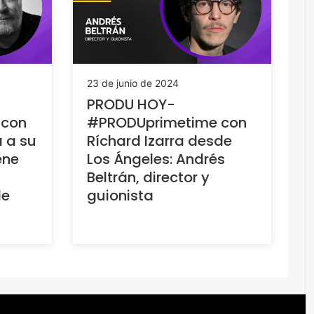
23 de junio de 2024
PRODU HOY-
 con
#PRODUprimetime con
a a su
Ríchard Izarra desde
ene
Los Ángeles: Andrés
Beltrán, director y
de
guionista