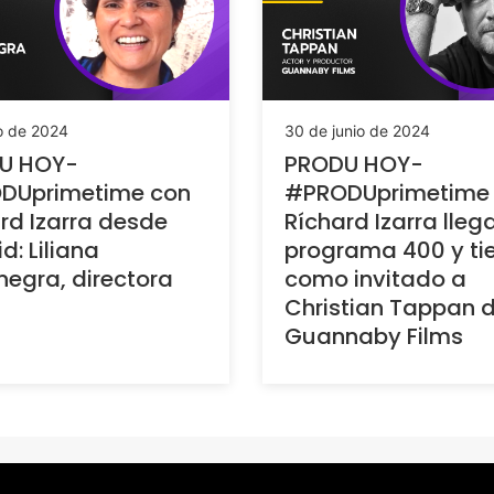
io de 2024
30 de junio de 2024
U HOY-
PRODU HOY-
DUprimetime con
#PRODUprimetime
rd Izarra desde
Ríchard Izarra lleg
d: Liliana
programa 400 y ti
egra, directora
como invitado a
Christian Tappan 
Guannaby Films