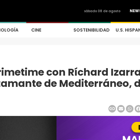
NEW
sábado 08 de agosto
NOLOGÍA
CINE
SOSTENIBILIDAD
U.S. HISPA
metime con Ríchard Izarr
tamante de Mediterráneo, d
a