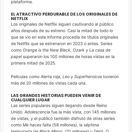
plataforma.
EL ATRACTIVO PERDURABLE DE LOS ORIGINALES DE
NETFLIX
Los originales de Netflix siguen cautivando al público
años después de su estreno. Casi la mitad de todo lo
que se vio en este informe procedía de títulos originales
de Netflix que se estrenaron en 2023 o antes. Series
como
Orange is the New Black
,
Ozark
y
La casa de
papel
superaron los 100 millones de horas vistas en la
primera mitad de 2025.
Películas como
Alerta roja
,
Leo
y
Superheroicos
tuvieron
más de 20 millones de vistas cada una.
LAS GRANDES HISTORIAS PUEDEN VENIR DE
CUALQUIER LUGAR
Las series populares siguen llegando desde Reino
Unido.
Adolescencia
fue la más vista, con 145 millones
de vistas, y el público también disfrutó de otras series
como
Me haces falta
(58 millones), la séptima
temporada de
Black Mirror
(31 millones) y
Dept. Q