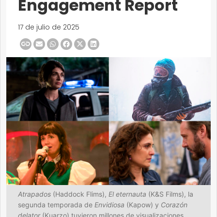
Engagement Report
17 de julio de 2025
Atrapados
(Haddock Flims),
El eternauta
(K&S Films), la
segunda temporada de
Envidiosa
(Kapow) y
Corazón
delator
(Kuarzo) tuvieron millones de visualizaciones